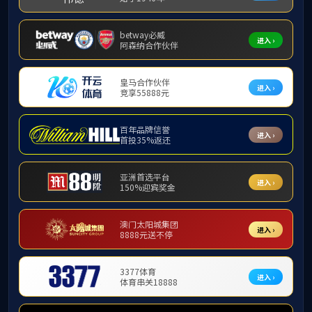
公司动态
公告公示
政策法规
bv1946伟德官网2024年度企业财务会计决算和企业经济效
益月报工作获市财政局通报表扬
2025-10-13
双国企联动惠民生——bv1946伟德官网供销有限公司暨7潮
公社便利店盛大开业
2025-09-30
党建引领风之谷 绘就振兴新画卷 ——集团“美丽乡村·豫见
风之谷”项目揭牌启动
2025-09-30
安阳市“安 e 采” 网购平台培训圆满落幕，助力采购工作提