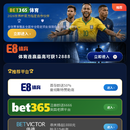
伟德国际(bevictor)官方网站-源自英国始于
1946
|
|
|
网站首页
集团概况
新闻中心
主要业务
|
|
|
集团党建
社会责任
人才中心
联系我们