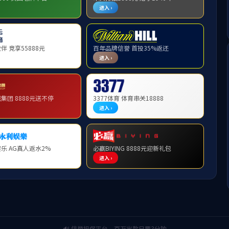
控
系一线暖人心 凝心聚力鼓干劲
时间：2022-01-27 08:45:00 来源：
bv1946
此次疫情爆发后，bv1946伟德官网集团子公司洹河保安公司
积极派驻下沉干部、党员志愿者至疫情一线隔离点值守，为我市
1月26日，洹河保安公司党委书记、董事长、总经理王高峰先后
翔中学隔离点、尚客优酒店隔离点指导抗疫工作，看望慰问下沉
送去了口罩、酒精、方便面、面包、火腿肠等物资。