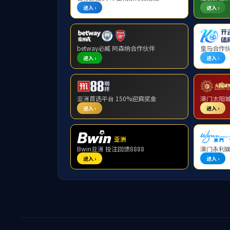
疫情防
社会责任
Social responsibility
心
乡村振兴
当，
疫情防控
区飞
他们