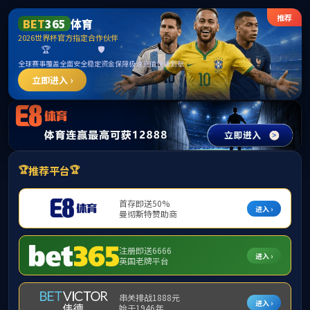
伟德国际(bevictor)官方网站-源自英国始于
1946
|
|
|
网站首页
集团概况
新闻中心
主要业务
|
|
|
集团党建
社会责任
人才中心
联系我们