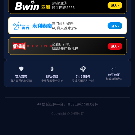
质增效
2025-09-30
安阳农业科技创新与集成示范基地建设项目进度条满载，
冲刺“完美收官”！
2025-09-22
党建引领谱新章 换届选举再启航 ---- 洹河保安公司圆满完
成党委换届选举工作
2025-09-16
查看更多
党建动态
纪检工作
|
换届选举奏新章 奋楫笃行续新篇----集团党委换届选举工作
圆满完成
2025-05-30