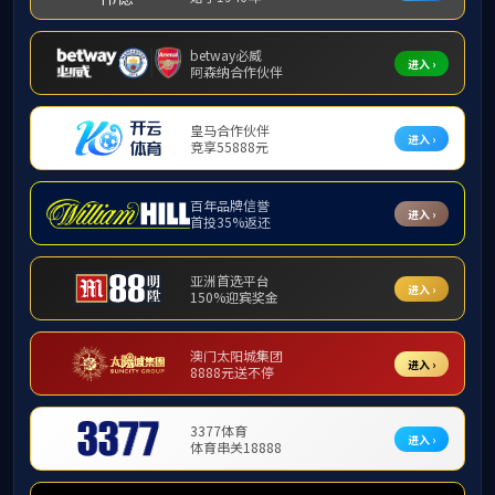
公司动态
公告公示
政策法规
bv1946伟德官网2024年度企业财务会计决算和企业经济效
益月报工作获市财政局通报表扬
2025-10-13
双国企联动惠民生——bv1946伟德官网供销有限公司暨7潮
公社便利店盛大开业
2025-09-30
党建引领风之谷 绘就振兴新画卷 ——集团“美丽乡村·豫见
风之谷”项目揭牌启动
2025-09-30
安阳市“安 e 采” 网购平台培训圆满落幕，助力采购工作提