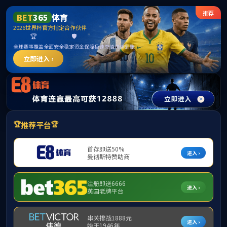
伟德国际(bevictor)官方网站-源自英国始于
1946
|
|
|
网站首页
集团概况
新闻中心
主要业务
|
|
|
集团党建
社会责任
人才中心
联系我们