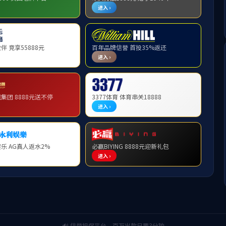
化专栏
您
委监委驻市财政局纪检监察组 到bv194
时间：2020-08-20 13:27:00 来源：
bv1946
8月19日下午，市纪委监委派驻市财政局纪检组到bv1946伟德
书记、董事长齐方及班子成员参加座谈，中层以上人员列席会议
会上，党委书记、董事长齐方代表集团党委汇报了上半年党风廉
管领域党风廉政工作做表态发言。万小虎组长在听取汇报后，肯
实，深化以案促改等工作方面取得的工作成效，并对集团下一步