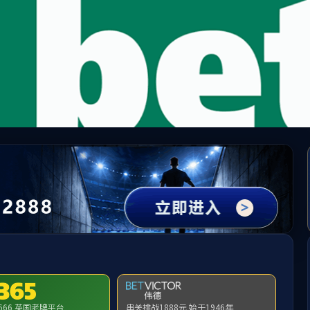
德国际(bevictor)官方网站-源自英国始于19
网站首页
集团概况
新闻中心
主要业